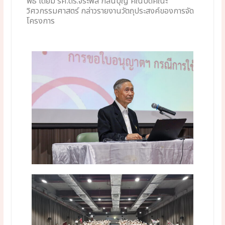
พิธี โดยมี
รศ.ดร.จิระพล กลิ่นบุญ คณบดีคณะ
วิศวกรรมศาสตร์ กล่าวรายงานวัตถุประสงค์ของการจัด
โครงการ