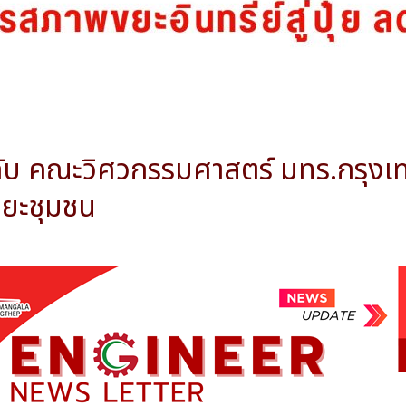
กับ คณะวิศวกรรมศาสตร์ มทร.กรุงเ
าขยะชุมชน