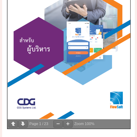
Page
1
/
23
Zoom
100%