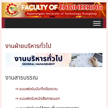
Skip
to
content
งานฝ่ายบริหารทั่วไป
งานสารบรรณ
⇒ แบบฟอร์มบันทึกข้อความ
⇒ แบบฟอร์มหนังสือภายนอก