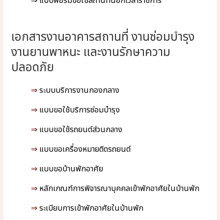
⇒ แบบฟอร์มขอใช้สถานที่นอกเวลาราชการ
เอกสารงานอาคารสถานที่ งานซ่อมบำรุง
งานยานพาหนะ และงานรักษาความ
ปลอดภัย
⇒
ระบบบริการงานกองกลาง
⇒
แบบขอใช้บริการซ่อมบำรุง
⇒
แบบขอใช้รถยนต์ส่วนกลาง
⇒
แบบขอเครื่องหมายติดรถยนต์
⇒
แบบขอบ้านพักอาศัย
⇒
หลักเกณฑ์การพิจารณาบุคคลเข้าพักอาศัยในบ้านพัก
⇒
ระเบียบการเข้าพักอาศัยในบ้านพัก