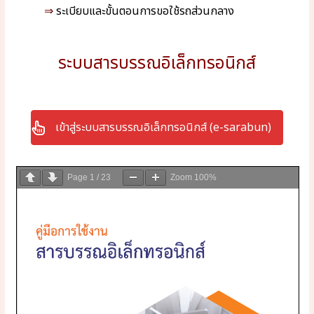
⇒
ระเบียบและขั้นตอนการขอใช้รถส่วนกลาง
ระบบสารบรรณอิเล็กทรอนิกส์
เข้าสู่ระบบสารบรรณอิเล็กทรอนิกส์ (e-sarabun)
Page
1
/
23
Zoom
100%