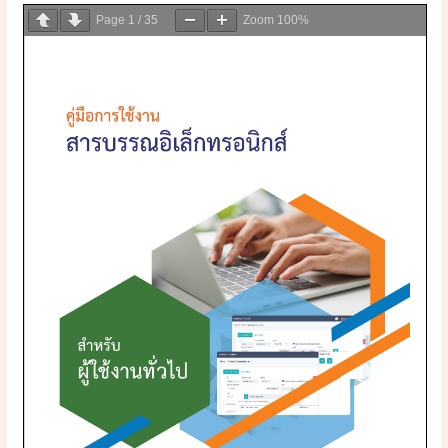
Page
1
/
35
Zoom
100%